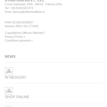
di Paolo Dellacasa & C. S.a.s.
Corso Garibaldi, 29/A - 48018 - Faenza (RA)
Tel. +39.0546.667473
Emai: faenza@officineottiche.it
P.IVA 02168230395
Numero REA: RA-177605
Copyright by Officine Ottiche
Privacy Policy »
Condizioni generali »
NEWS
02
APR
IN NEGOZIO
12
GEN
SHOP ONLINE