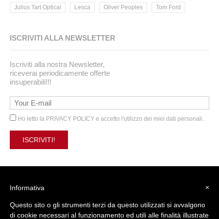
Julius Tart Optical
Lesca
Oliver Peoples
Tom Ford
ISCRIVITI ALLA NEWSLETTER
Iscriviti alla nostra Newsletter,
riceverai periodicamente offerte
insuperabili!!!
Ho letto la
PRIVACY POLICY
e accetto l'utilizzo dei miei dati personali.
×
Informativa
Questo sito o gli strumenti terzi da questo utilizzati si avvalgono
Web Agency:
Campbell adv
di cookie necessari al funzionamento ed utili alle finalità illustrate
Powered by:
xtro