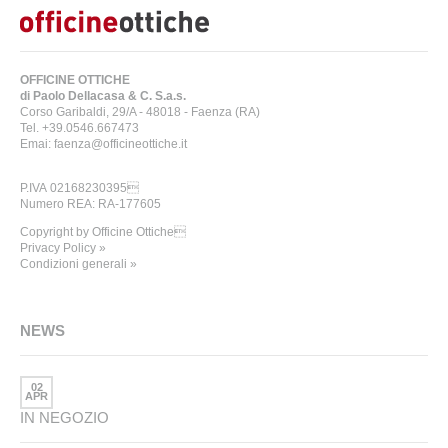
OFFICINE OTTICHE
di Paolo Dellacasa & C. S.a.s.
Corso Garibaldi, 29/A - 48018 - Faenza (RA)
Tel. +39.0546.667473
Emai: faenza@officineottiche.it
P.IVA 02168230395
Numero REA: RA-177605
Copyright by Officine Ottiche
Privacy Policy »
Condizioni generali »
NEWS
02
APR
IN NEGOZIO