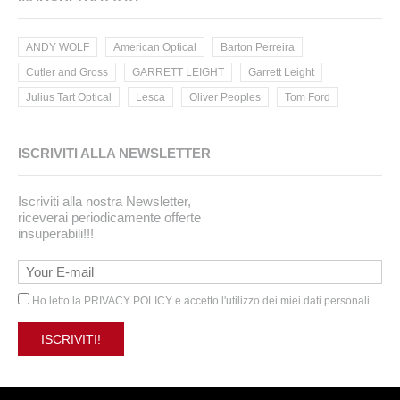
ANDY WOLF
American Optical
Barton Perreira
Cutler and Gross
GARRETT LEIGHT
Garrett Leight
Julius Tart Optical
Lesca
Oliver Peoples
Tom Ford
ISCRIVITI ALLA NEWSLETTER
Iscriviti alla nostra Newsletter,
riceverai periodicamente offerte
insuperabili!!!
Ho letto la
PRIVACY POLICY
e accetto l'utilizzo dei miei dati personali.