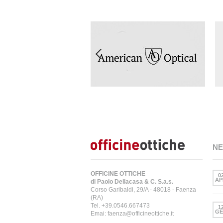
N
OFFICINE OTTICHE
0
AP
di Paolo Dellacasa & C. S.a.s.
Corso Garibaldi, 29/A - 48018 - Faenza
(RA)
Tel. +39.0546.667473
1
GE
Emai: faenza@officineottiche.it