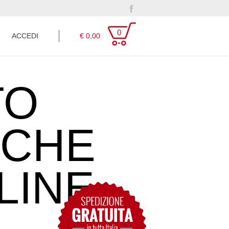
facebook
0
ACCEDI
€ 0,00
TO
ICHE
LINE