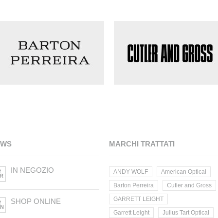
EWS
MARCHI TRATTATI
IN NEGOZIO
2
ANDY WOLF
American Optical
R
Barton Perreira
Cutler and Gross
GARRETT LEIGHT
SHOP ONLINE
2
N
Garrett Leight
Julius Tart Optical