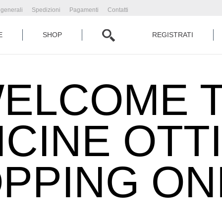
 generali
Spedizioni
Pagamenti
Contatti
E
SHOP
REGISTRATI
ELCOME 
ICINE OTT
PPING ON