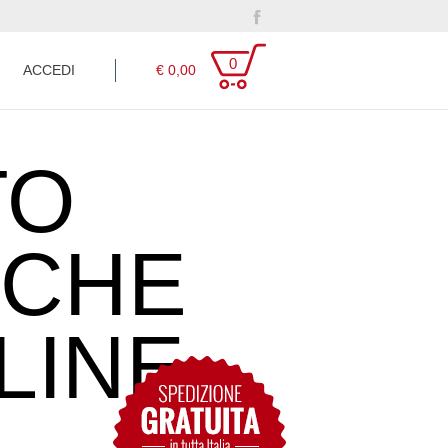
facebook
0
ACCEDI
€ 0,00
TO
ICHE
LINE