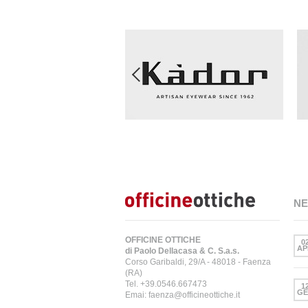
N
OFFICINE OTTICHE
0
AP
di Paolo Dellacasa & C. S.a.s.
Corso Garibaldi, 29/A - 48018 - Faenza
(RA)
Tel. +39.0546.667473
1
GE
Emai: faenza@officineottiche.it