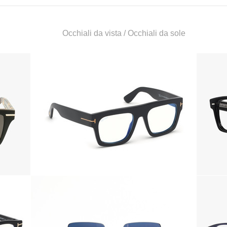
Occhiali da vista
Occhiali da sole
Più
Aggiungi
Dettagli
al
TOM FORD
Carrello
5634 - Black
€250,00