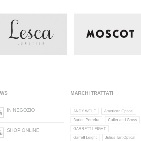
EWS
MARCHI TRATTATI
IN NEGOZIO
2
ANDY WOLF
American Optical
R
Barton Perreira
Cutler and Gross
GARRETT LEIGHT
SHOP ONLINE
2
N
Garrett Leight
Julius Tart Optical