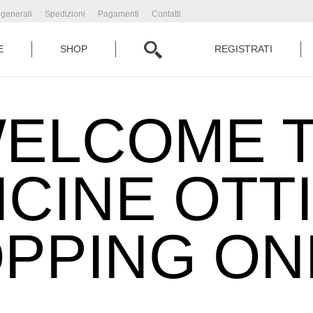
 generali
Spedizioni
Pagamenti
Contatti
E
SHOP
REGISTRATI
ELCOME 
ICINE OTT
PPING ON